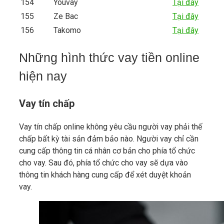
154
Youvay
Tại đây
155
Ze Bac
Tại đây
156
Takomo
Tại đây
Những hình thức vay tiền online
hiện nay
Vay tín chấp
Vay tín chấp online không yêu cầu người vay phải thế
chấp bất kỳ tài sản đảm bảo nào. Người vay chỉ cần
cung cấp thông tin cá nhân cơ bản cho phía tổ chức
cho vay. Sau đó, phía tổ chức cho vay sẽ dựa vào
thông tin khách hàng cung cấp để xét duyệt khoản
vay.