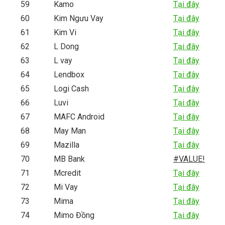
59
Kamo
Tại đây
60
Kim Ngưu Vay
Tại đây
61
Kim Vi
Tại đây
62
L Dong
Tại đây
63
L vay
Tại đây
64
Lendbox
Tại đây
65
Logi Cash
Tại đây
66
Luvi
Tại đây
67
MAFC Android
Tại đây
68
May Man
Tại đây
69
Mazilla
Tại đây
70
MB Bank
#VALUE!
71
Mcredit
Tại đây
72
Mi Vay
Tại đây
73
Mima
Tại đây
74
Mimo Đồng
Tại đây