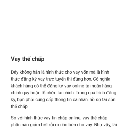
Vay thế chấp
Đây không hẳn là hình thức cho vay vốn mà là hình
thức đăng ký vay trực tuyến thì đúng hơn. Có nghĩa
khách hàng có thể đăng ký vay online tại ngân hàng
chính quy hoặc tổ chức tài chính. Trong quá trình đăng
ký, bạn phải cung cấp thông tin cá nhân, hồ sơ tài sản
thế chấp.
So với hình thức vay tín chấp online, vay thế chấp
phần nào giảm bớt rủi ro cho bên cho vay. Như vậy, lãi