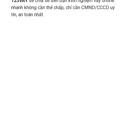
123VAY
sẽ chia sẻ đến bạn kinh nghiệm vay online
nhanh không cần thế chấp, chỉ cần CMND/CCCD uy
tín, an toàn nhất.