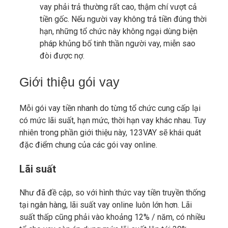
vay phải trả thường rất cao, thậm chí vượt cả
tiền gốc. Nếu người vay không trả tiền đúng thời
hạn, những tổ chức này không ngại dùng biện
pháp khủng bố tinh thần người vay, miễn sao
đòi được nợ.
Giới thiệu gói vay
Mỗi gói vay tiền nhanh do từng tổ chức cung cấp lại
có mức lãi suất, hạn mức, thời hạn vay khác nhau. Tuy
nhiên trong phần giới thiệu này, 123VAY sẽ khái quát
đặc điểm chung của các gói vay online.
Lãi suất
Như đã đề cập, so với hình thức vay tiền truyền thống
tại ngân hàng, lãi suất vay online luôn lớn hơn. Lãi
suất thấp cũng phải vào khoảng 12% / năm, có nhiều