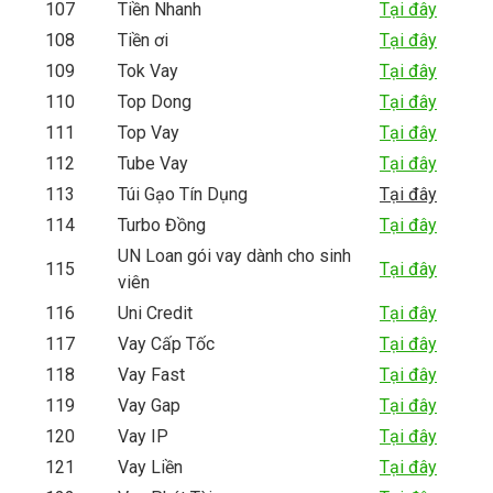
107
Tiền Nhanh
Tại đây
108
Tiền ơi
Tại đây
109
Tok Vay
Tại đây
110
Top Dong
Tại đây
111
Top Vay
Tại đây
112
Tube Vay
Tại đây
113
Túi Gạo Tín Dụng
Tại đây
114
Turbo Đồng
Tại đây
UN Loan gói vay dành cho sinh
115
Tại đây
viên
116
Uni Credit
Tại đây
117
Vay Cấp Tốc
Tại đây
118
Vay Fast
Tại đây
119
Vay Gap
Tại đây
120
Vay IP
Tại đây
121
Vay Liền
Tại đây