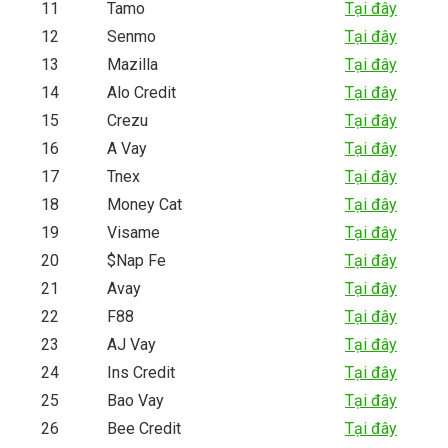
11
Tamo
Tại đây
12
Senmo
Tại đây
13
Mazilla
Tại đây
14
Alo Credit
Tại đây
15
Crezu
Tại đây
16
A Vay
Tại đây
17
Tnex
Tại đây
18
Money Cat
Tại đây
19
Visame
Tại đây
20
$Nap Fe
Tại đây
21
Avay
Tại đây
22
F88
Tại đây
23
AJ Vay
Tại đây
24
Ins Credit
Tại đây
25
Bao Vay
Tại đây
26
Bee Credit
Tại đây