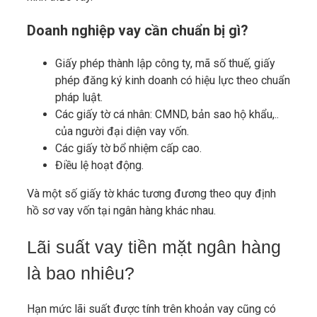
Doanh nghiệp vay cần chuẩn bị gì?
Giấy phép thành lập công ty, mã số thuế, giấy
phép đăng ký kinh doanh có hiệu lực theo chuẩn
pháp luật.
Các giấy tờ cá nhân: CMND, bản sao hộ khẩu,..
của người đại diện vay vốn.
Các giấy tờ bổ nhiệm cấp cao.
Điều lệ hoạt động.
Và một số giấy tờ khác tương đương theo quy định
hồ sơ vay vốn tại ngân hàng khác nhau.
Lãi suất vay tiền mặt ngân hàng
là bao nhiêu?
Hạn mức lãi suất được tính trên khoản vay cũng có