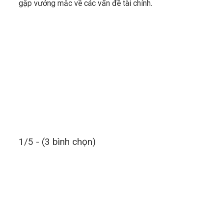
gặp vướng mắc về các vấn đề tài chính.
1/5 - (3 bình chọn)