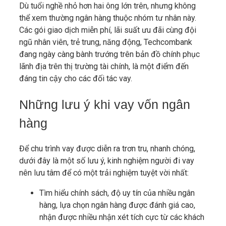
Dù tuổi nghề nhỏ hơn hai ông lớn trên, nhưng không
thể xem thường ngân hàng thuộc nhóm tư nhân này.
Các gói giao dịch miễn phí, lãi suất ưu đãi cùng đội
ngũ nhân viên, trẻ trung, năng động, Techcombank
đang ngày càng bành trướng trên bản đồ chính phục
lãnh địa trên thị trường tài chính, là một điểm đến
đáng tin cậy cho các đối tác vay.
Những lưu ý khi vay vốn ngân
hàng
Để chu trình vay được diễn ra trơn tru, nhanh chóng,
dưới đây là một số lưu ý, kinh nghiệm người đi vay
nên lưu tâm để có một trải nghiệm tuyệt vời nhất:
Tìm hiểu chính sách, độ uy tín của nhiều ngân
hàng, lựa chọn ngân hàng được đánh giá cao,
nhận được nhiều nhận xét tích cực từ các khách