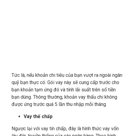
Tức là, nếu khoản chi tiêu của bạn vượt ra ngoài ngân
quỹ bạn thực có. Gói vay này sẽ cung cấp trước cho
bạn khoản tạm ứng đó và tính lãi suất trên số tiền
bạn dùng. Thông thường, khoản vay thấu chi không
được ứng trước quá 5 lần thu nhập mỗi tháng.
Vay thế chấp
Ngược lại với vay tín chấp, đây là hình thức vay vốn
lâu đời, truyền thống của các ngân hàng. Theo hình