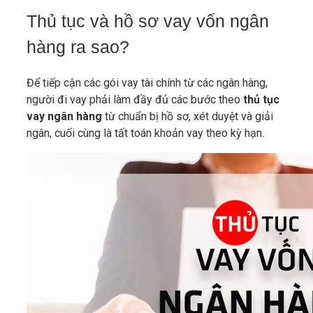
Thủ tục và hồ sơ vay vốn ngân
hàng ra sao?
Để tiếp cận các gói vay tài chính từ các ngân hàng,
người đi vay phải làm đầy đủ các bước theo
thủ tục
vay ngân hàng
từ chuẩn bị hồ sơ, xét duyệt và giải
ngân, cuối cùng là tất toán khoản vay theo kỳ hạn.