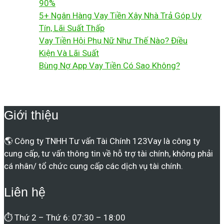
90%
5+ Ngân Hàng Vay Tiền Xây Nhà Trả Góp Uy
Tín, Lãi Suất Thấp
Vay Tiền Hội Phụ Nữ Như Thế Nào? Điều
Kiện Và Lãi Suất
Bùng Nợ App Vay Tiền Có Sao Không?
Giới thiệu
🌎 Công ty TNHH Tư vấn Tài Chính 123Vay là công ty
cung cấp, tư vấn thông tin về hỗ trợ tài chính, không phải
cá nhân/ tổ chức cung cấp các dịch vụ tài chính.
Liên hệ
⏱ Thứ 2 – Thứ 6: 07:30 – 18:00