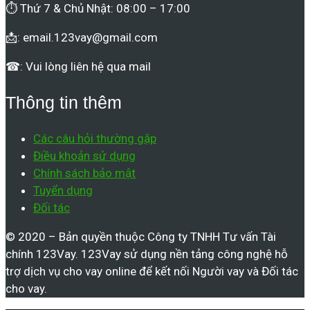
⏱ Thứ 7 & Chủ Nhật: 08:00 – 17:00
📩:
email.123vay@gmail.com
☎: Vui lòng liên hệ qua mail
Thông tin thêm
Các câu hỏi thường gặp
Điều khoản sử dụng
Chính sách bảo mật
Tuyển dụng
Đối tác
© 2020 – Bản quyền thuộc Công ty TNHH Tư vấn Tài
chính 123Vay. 123Vay sử dụng nền tảng công nghệ hỗ
trợ dịch vụ cho vay online để kết nối Người vay và Đối tác
cho vay.