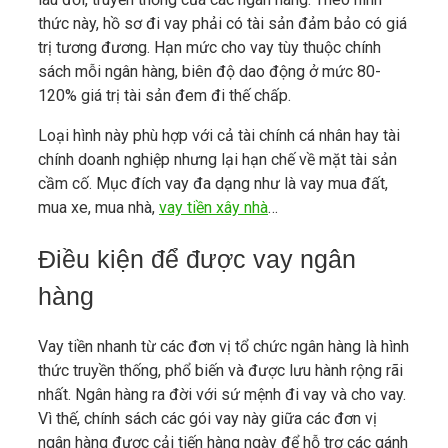
thức này, hồ sơ đi vay phải có tài sản đảm bảo có giá
trị tương đương. Hạn mức cho vay tùy thuộc chính
sách mỗi ngân hàng, biên độ dao động ở mức 80-
120% giá trị tài sản đem đi thế chấp.
Loại hình này phù hợp với cả tài chính cá nhân hay tài
chính doanh nghiệp nhưng lại hạn chế về mặt tài sản
cầm cố. Mục đích vay đa dạng như là vay mua đất,
mua xe, mua nhà,
vay tiền xây nhà
…
Điều kiện để được vay ngân
hàng
Vay tiền nhanh từ các đơn vị tổ chức ngân hàng là hình
thức truyền thống, phổ biến và được lưu hành rộng rãi
nhất. Ngân hàng ra đời với sứ mệnh đi vay và cho vay.
Vì thế, chính sách các gói vay này giữa các đơn vị
ngân hàng được cải tiến hàng ngày để hỗ trợ các gánh