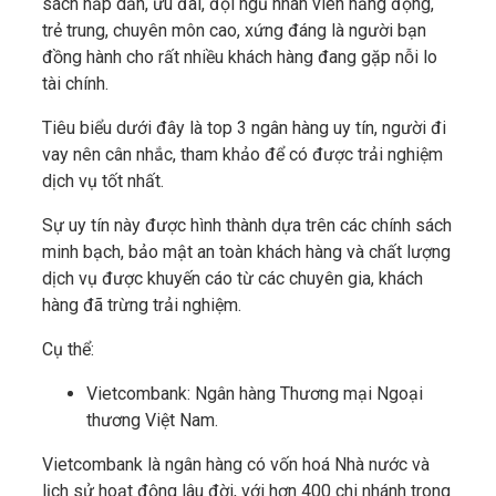
sách hấp dẫn, ưu đãi, đội ngũ nhân viên năng động,
trẻ trung, chuyên môn cao, xứng đáng là người bạn
đồng hành cho rất nhiều khách hàng đang gặp nỗi lo
tài chính.
Tiêu biểu dưới đây là top 3 ngân hàng uy tín, người đi
vay nên cân nhắc, tham khảo để có được trải nghiệm
dịch vụ tốt nhất.
Sự uy tín này được hình thành dựa trên các chính sách
minh bạch, bảo mật an toàn khách hàng và chất lượng
dịch vụ được khuyến cáo từ các chuyên gia, khách
hàng đã trừng trải nghiệm.
Cụ thể:
Vietcombank: Ngân hàng Thương mại Ngoại
thương Việt Nam.
Vietcombank là ngân hàng có vốn hoá Nhà nước và
lịch sử hoạt động lâu đời, với hơn 400 chi nhánh trong