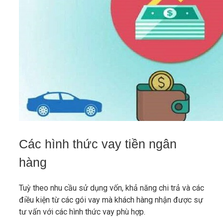
Các hình thức vay tiền ngân
hàng
Tuỳ theo nhu cầu sử dụng vốn, khả năng chi trả và các
điều kiện từ các gói vay mà khách hàng nhận được sự
tư vấn với các hình thức vay phù hợp.