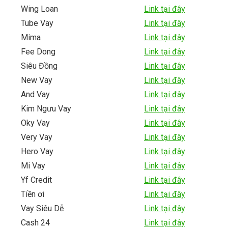
Wing Loan
Link tại đây
Tube Vay
Link tại đây
Mima
Link tại đây
Fee Dong
Link tại đây
Siêu Đồng
Link tại đây
New Vay
Link tại đây
And Vay
Link tại đây
Kim Ngưu Vay
Link tại đây
Oky Vay
Link tại đây
Very Vay
Link tại đây
Hero Vay
Link tại đây
Mi Vay
Link tại đây
Yf Credit
Link tại đây
Tiền ơi
Link tại đây
Vay Siêu Dễ
Link tại đây
Cash 24
Link tại đây