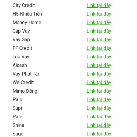
City Credit
Link tại đây
H5 Nhiều Tiền
Link tại đây
Money Home
Link tại đây
Gap Vay
Link tại đây
Vay Gap
Link tại đây
FF Credit
Link tại đây
Tok Vay
Link tại đây
Aicash
Link tại đây
Vay Phát Tài
Link tại đây
We Credit
Link tại đây
Mimo Đồng
Link tại đây
Palo
Link tại đây
Supi
Link tại đây
Pale
Link tại đây
Shina
Link tại đây
Sago
Link tại đây