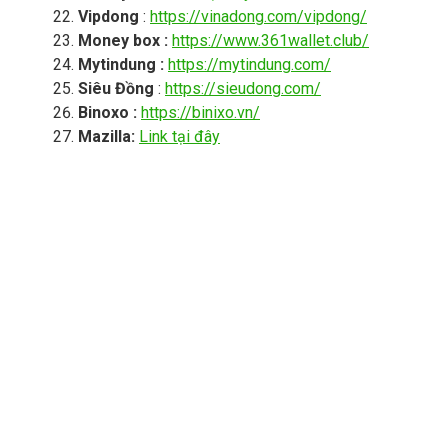
Vipdong
:
https://vinadong.com/vipdong/
Money box :
https://www.361wallet.club/
Mytindung :
https://mytindung.com/
Siêu Đồng
:
https://sieudong.com/
Binoxo :
https://binixo.vn/
Mazilla:
Link tại đây