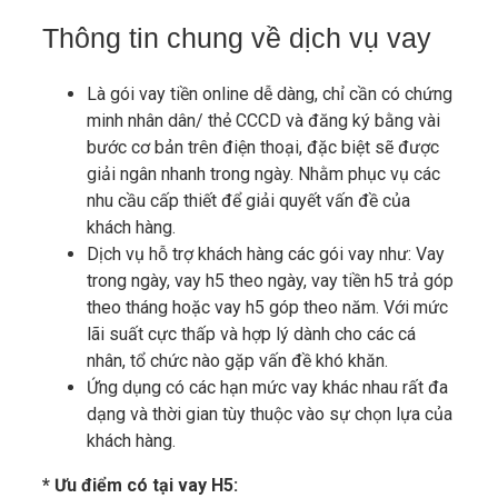
Thông tin chung về dịch vụ vay
Là gói vay tiền online dễ dàng, chỉ cần có chứng
minh nhân dân/ thẻ CCCD và đăng ký bằng vài
bước cơ bản trên điện thoại, đặc biệt sẽ được
giải ngân nhanh trong ngày. Nhằm phục vụ các
nhu cầu cấp thiết để giải quyết vấn đề của
khách hàng.
Dịch vụ hỗ trợ khách hàng các gói vay như: Vay
trong ngày, vay h5 theo ngày, vay tiền h5 trả góp
theo tháng hoặc vay h5 góp theo năm. Với mức
lãi suất cực thấp và hợp lý dành cho các cá
nhân, tổ chức nào gặp vấn đề khó khăn.
Ứng dụng có các hạn mức vay khác nhau rất đa
dạng và thời gian tùy thuộc vào sự chọn lựa của
khách hàng.
* Ưu điểm có tại vay H5: