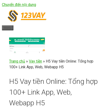
Chuyển đến nội dung
Menu
Trang chủ
»
Vay tiền
»
H5 Vay tiền Online: Tổng hợp
100+ Link App, Web, Webapp H5
H5 Vay tiền Online: Tổng hợp
100+ Link App, Web,
Webapp H5