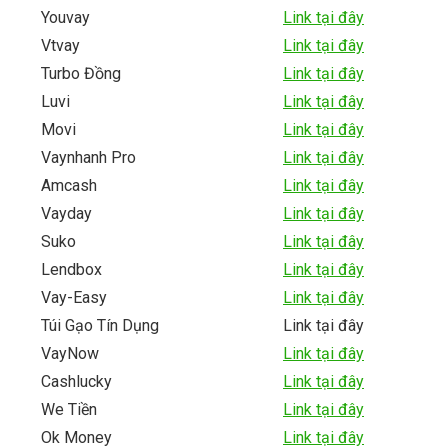
Youvay
Link tại đây
Vtvay
Link tại đây
Turbo Đồng
Link tại đây
Luvi
Link tại đây
Movi
Link tại đây
Vaynhanh Pro
Link tại đây
Amcash
Link tại đây
Vayday
Link tại đây
Suko
Link tại đây
Lendbox
Link tại đây
Vay-Easy
Link tại đây
Túi Gạo Tín Dụng
Link tại đây
VayNow
Link tại đây
Cashlucky
Link tại đây
We Tiền
Link tại đây
Ok Money
Link tại đây