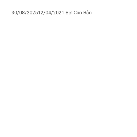
30/08/2025
12/04/2021
Bởi
Cao Bảo