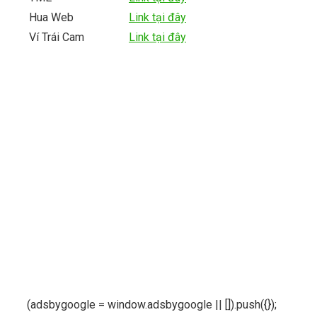
Hua Web
Link tại đây
Ví Trái Cam
Link tại đây
(adsbygoogle = window.adsbygoogle || []).push({});