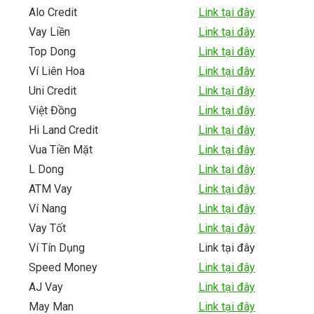
Alo Credit
Link tại đây
Vay Liền
Link tại đây
Top Dong
Link tại đây
Ví Liên Hoa
Link tại đây
Uni Credit
Link tại đây
Việt Đồng
Link tại đây
Hi Land Credit
Link tại đây
Vua Tiền Mặt
Link tại đây
L Dong
Link tại đây
ATM Vay
Link tại đây
Ví Nang
Link tại đây
Vay Tốt
Link tại đây
Ví Tín Dụng
Link tại đây
Speed Money
Link tại đây
AJ Vay
Link tại đây
May Man
Link tại đây