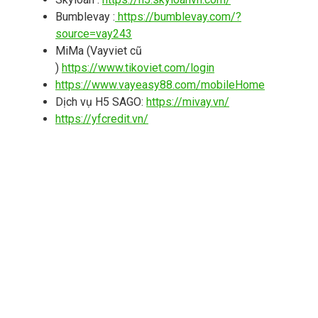
Bumblevay :
https://bumblevay.com/?
source=vay243
MiMa (Vayviet cũ
)
https://www.tikoviet.com/login
https://www.vayeasy88.com/mobileHome
Dịch vụ H5 SAGO:
https://mivay.vn/
https://yfcredit.vn/