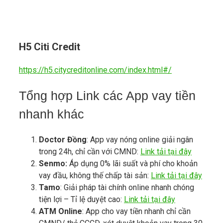
H5 Citi Credit
https://h5.citycreditonline.com/index.html#/
Tổng hợp Link các App vay tiền
nhanh khác
Doctor Đồng
: App vay nóng online giải ngân
trong 24h, chỉ cần với CMND:
Link tải tại đây
Senmo:
Áp dụng 0% lãi suất và phí cho khoản
vay đầu, không thế chấp tài sản:
Link tải tại đây
Tamo
: Giải pháp tài chính online nhanh chóng
tiện lợi – Tỉ lệ duyệt cao:
Link tải tại đây
ATM Online
: App cho vay tiền nhanh chỉ cần