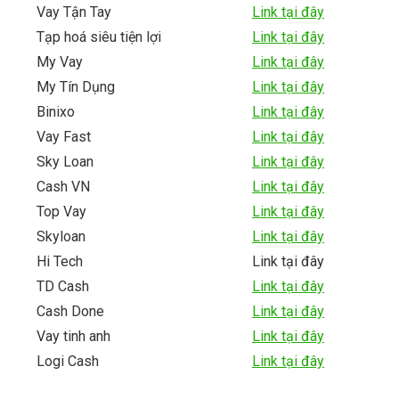
Vay Tận Tay
Link tại đây
Tạp hoá siêu tiện lợi
Link tại đây
My Vay
Link tại đây
My Tín Dụng
Link tại đây
Binixo
Link tại đây
Vay Fast
Link tại đây
Sky Loan
Link tại đây
Cash VN
Link tại đây
Top Vay
Link tại đây
Skyloan
Link tại đây
Hi Tech
Link tại đây
TD Cash
Link tại đây
Cash Done
Link tại đây
Vay tinh anh
Link tại đây
Logi Cash
Link tại đây