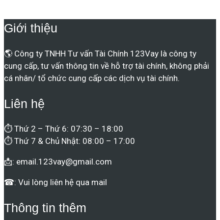
Giới thiệu
🌎 Công ty TNHH Tư vấn Tài Chính 123Vay là công ty
cung cấp, tư vấn thông tin về hỗ trợ tài chính, không phải
cá nhân/ tổ chức cung cấp các dịch vụ tài chính.
Liên hệ
⏱ Thứ 2 – Thứ 6: 07:30 – 18:00
⏱ Thứ 7 & Chủ Nhật: 08:00 – 17:00
📩:
email.123vay@gmail.com
☎: Vui lòng liên hệ qua mail
Thông tin thêm