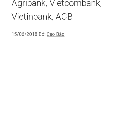
Agribank, Vietcombank,
Vietinbank, ACB
15/06/2018
Bởi
Cao Bảo