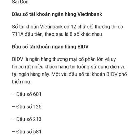
Sài Gòn.
Đầu số tài khoản ngân hàng Vietinbank
Số tài khoản Vietinbank có 12 chữ số, thường thì có
711A đầu tiên, theo sau là 8 số khác nhau.
Đầu số tài khoản ngân hàng BIDV
BIDV là ngân hàng thương mại cổ phần lớn và uy
tín có rất nhiều khách hàng tin tưởng sử dụng dịch vụ
tại ngân hàng này. Một vài đầu số tài khoản BIDV phổ
biến như:
– Đầu số 601
– Đầu số 125
– Đầu số 213
– Đầu số 581