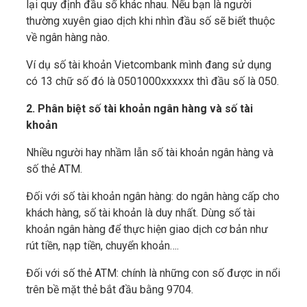
lại quy định đầu số khác nhau. Nếu bạn là người
thường xuyên giao dịch khi nhìn đầu số sẽ biết thuộc
về ngân hàng nào.
Ví dụ số tài khoản Vietcombank mình đang sử dụng
có 13 chữ số đó là 0501000xxxxxx thì đầu số là 050.
2. Phân biệt số tài khoản ngân hàng và số tài
khoản
Nhiều người hay nhầm lẫn số tài khoản ngân hàng và
số thẻ ATM.
Đối với số tài khoản ngân hàng: do ngân hàng cấp cho
khách hàng, số tài khoản là duy nhất. Dùng số tài
khoản ngân hàng để thực hiện giao dịch cơ bản như
rút tiền, nạp tiền, chuyển khoản….
Đối với số thẻ ATM: chính là những con số được in nổi
trên bề mặt thẻ bắt đầu bằng 9704.