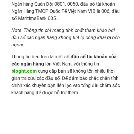
Ngân hàng Quân Đội 0801, 0050, đầu số tài khoản
Ngân Hàng TMCP Quốc Tế Việt Nam VIB là 006, đầu
số MaritimeBank 035…
Note: Thông tin chi mang tính chất tham khảo bởi
đầu số các ngân hàng không tiết lộ công khai ra bên
ngoài.
Thông tin bên trên là một số
đầu số tài khoản của
các ngân hàng
lớn Việt Nam, với thông tin
bloght.com
cung cấp bạn sẽ không tốn nhiều thời
gian tra cứu các đầu số. Để đảm bảo chắc chắn tính
chính xác khuyên bạn liên lạc vào tổng đài chăm sóc
khách hàng để được hỗ trợ thêm.