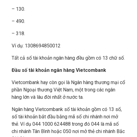
– 130.
– 490.
– 318.
Ví dụ: 1308694850012
Tất cả số tài khoản ngân hàng đều gồm có 13 chữ số.
Đầu số tài khoản ngân hàng Vietcombank
Vietcombank hay còn gọi là Ngân hàng thương mại cổ
phần Ngoại thương Việt Nam, một trong các ngân
hàng lớn và lâu đời nhất ở nước ta.
Ngân hàng Vietcombank số tài khoản gồm có 13 số,
số tài khoản bắt đầu bằng mã số chi nhánh nơi mở
thẻ. Ví dụ 044 1000 624488 trong đó 044 là mã số
chi nhánh Tân Bình hoặc 050 nơi mở thẻ chi nhánh Bắc