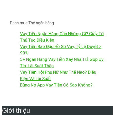
Danh mục
Thẻ ngân hàng
Vay Tiền Ngân Hàng Cần Những Gì? Giấy Tờ
Thủ Tục Điều Kiện
Vay Tiền Bao Đậu Hồ Sơ Vay, Tỷ Lệ Duyệt >
90%
5+ Ngân Hàng Vay Tiền Xây Nhà Trả Góp Uy
Tín, Lãi Suất Thấp
Vay Tiền Hội Phụ Nữ Như Thế Nào? Điều
Kiện Và Lãi Suất
Bùng Nợ App Vay Tiền Có Sao Không?
Giới thiệu