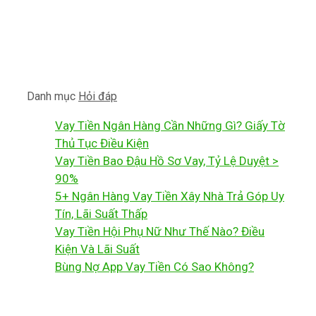
Danh mục
Hỏi đáp
Vay Tiền Ngân Hàng Cần Những Gì? Giấy Tờ
Thủ Tục Điều Kiện
Vay Tiền Bao Đậu Hồ Sơ Vay, Tỷ Lệ Duyệt >
90%
5+ Ngân Hàng Vay Tiền Xây Nhà Trả Góp Uy
Tín, Lãi Suất Thấp
Vay Tiền Hội Phụ Nữ Như Thế Nào? Điều
Kiện Và Lãi Suất
Bùng Nợ App Vay Tiền Có Sao Không?