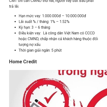
CMT chỉ cần CMND thứ hai, người vay bắt đầu phải
trả lãi.
Hạn mức vay: 1.000.000đ – 10.000.000đ
Lãi suất % / tháng: 1% – 1.52%
Kỳ hạn: 3 – 6 tháng
Điều kiện vay: Là công dân Việt Nam có CCCD
hoặc CMND, chấp nhận cả khách hàng thuộc đối
tượng nợ xấu.
Thời gian giải ngân: 5 phút
Home Credit