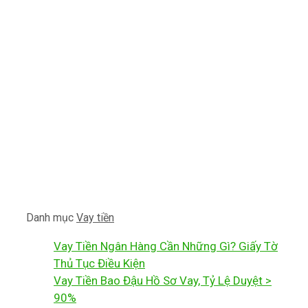
Danh mục
Vay tiền
Vay Tiền Ngân Hàng Cần Những Gì? Giấy Tờ
Thủ Tục Điều Kiện
Vay Tiền Bao Đậu Hồ Sơ Vay, Tỷ Lệ Duyệt >
90%