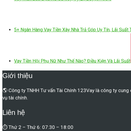
5+ Ngân Hàng Vay Tiền Xây Nhà Trả Góp Uy Tín, Lãi Suất
Vay Tiền Hội Phụ Nữ Như Thế Nào? Điều Kiện Và Lãi Suất
Giới thiệu
🌎 Công ty TNHH Tư vấn Tài Chính 123Vay là công ty cung cấ
vụ tài chính.
Liên hệ
⏱ Thứ 2 – Thứ 6: 07:30 – 18:00